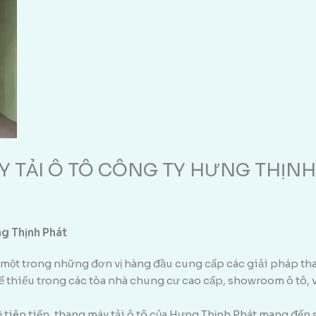
Y TẢI Ô TÔ CÔNG TY HƯNG THỊN
ng Thịnh Phát
 một trong những đơn vị hàng đầu cung cấp các giải pháp th
 thiếu trong các tòa nhà chung cư cao cấp, showroom ô tô, và
tiên tiến, thang máy tải ô tô của Hưng Thịnh Phát mang đến sự