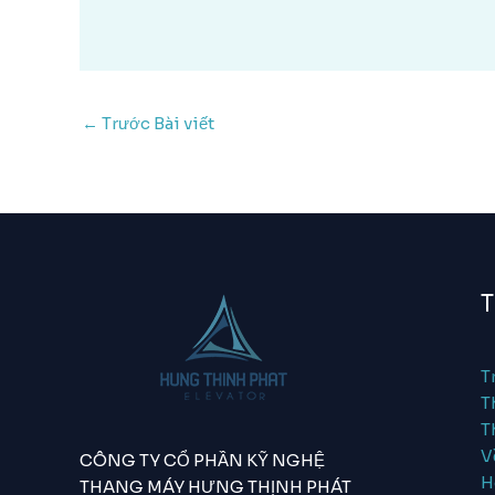
←
Trước Bài viết
T
T
T
T
V
CÔNG TY CỔ PHẦN KỸ NGHỆ
H
THANG MÁY HƯNG THỊNH PHÁT