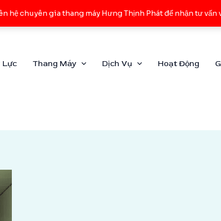
n hệ chuyên gia thang máy Hưng Thịnh Phát để nhận tư vấn v
 Lực
Thang Máy
Dịch Vụ
Hoạt Động
G