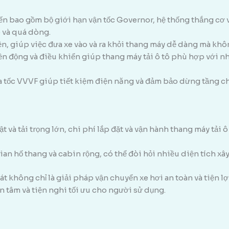
tiến bao gồm bộ giới hạn vận tốc Governor, hệ thống thắng cơ
p và quá dòng.
diện, giúp việc đưa xe vào và ra khỏi thang máy dễ dàng mà kh
yền động và điều khiển giúp thang máy tải ô tô phù hợp với nh
ia tốc VVVF giúp tiết kiệm điện năng và đảm bảo dừng tầng ch
ật và tải trọng lớn, chi phí lắp đặt và vận hành thang máy tải ô
ian hố thang và cabin rộng, có thể đòi hỏi nhiều diện tích xâ
t không chỉ là giải pháp vận chuyển xe hơi an toàn và tiện lợ
an tâm và tiện nghi tối ưu cho người sử dụng.