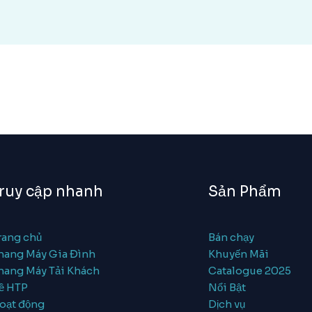
ruy cập nhanh
Sản Phẩm
rang chủ
Bán chạy
hang Máy Gia Đình
Khuyến Mãi
hang Máy Tải Khách
Catalogue 2025
ề HTP
Nổi Bật
oạt động
Dịch vụ