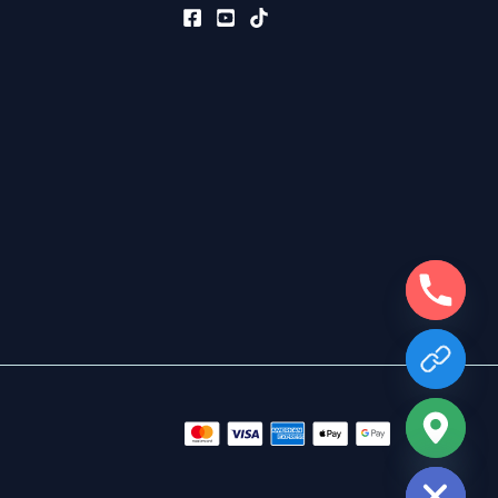
chaty
Hide