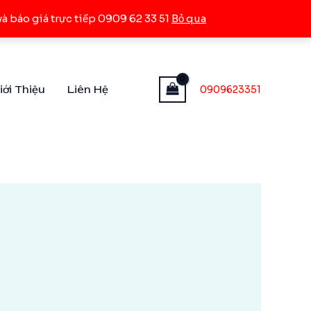
à báo giá trực tiếp 0909 62 33 51
Bỏ qua
iới Thiệu
Liên Hệ
0909623351