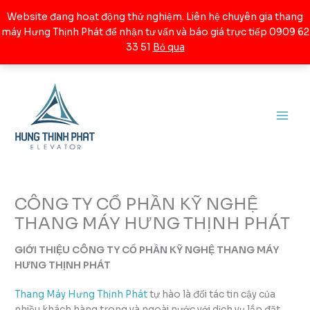
Nhảy
Website đang hoạt động thử nghiệm. Liên hệ chuyên gia thang
tới
máy Hưng Thịnh Phát để nhận tư vấn và báo giá trực tiếp 0909 62
nội
33 51
Bỏ qua
dung
CÔNG TY CỔ PHẦN KỸ NGHỆ
THANG MÁY HƯNG THỊNH PHÁT
GIỚI THIỆU CÔNG TY CỔ PHẦN KỸ NGHỆ THANG MÁY
HƯNG THỊNH PHÁT
Thang Máy Hưng Thịnh Phát
tự hào là đối tác tin cậy của
nhiều khách hàng trong và ngoài nước với dịch vụ lắp đặt,