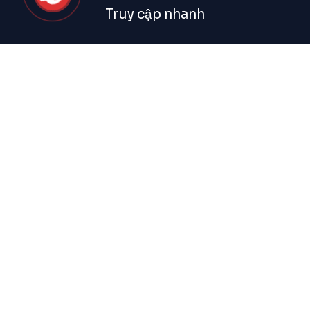
Truy cập nhanh
Trang chủ
Thang Máy Gia Đình
Thang Máy Tải Khách
Về HTP
Hoạt động
Liên hệ
Sản Phẩm
Bán chạy
Khuyến Mãi
Catalogue 2025
Nổi Bật
Dịch vụ
Trợ Giúp